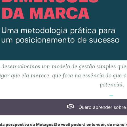
 desenvolvemos um modelo de gestão simples que v
ugar que ela merece, que foca na essência do que v
potencial.
Quero aprender sobre
 da perspectiva da Metagestão você poderá entender, de maneira