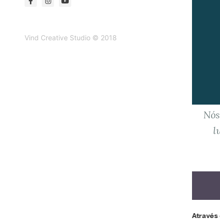
Vind Creative Studio © 2018
Nós
l
Através