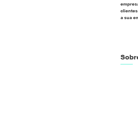
empresa
cliente
a sua e
Sobr